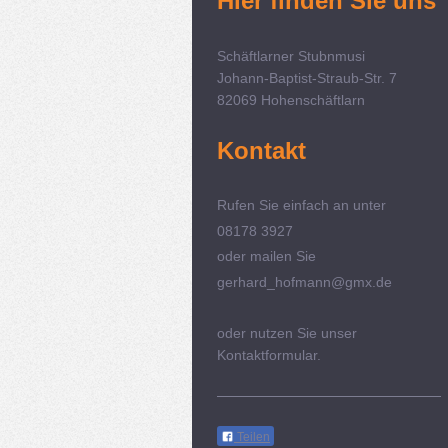
Hier finden Sie uns
Schäftlarner Stubnmusi
Johann-Baptist-Straub-Str. 7
82069 Hohenschäftlarn
Kontakt
Rufen Sie einfach an unter
08178 3927
oder mailen Sie
gerhard_hofmann@gmx.de
oder nutzen Sie unser
Kontaktformular.
Teilen